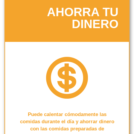
AHORRA TU
DINERO
Puede calentar cómodamente las
comidas durante el día y ahorrar dinero
con las comidas preparadas de