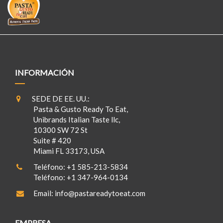
INFORMACIÓN
SEDE DE EE. UU.:
Pasta & Gusto Ready To Eat,
Unibrands Italian Taste llc,
10300 SW 72 St
Suite # 420
Miami FL 33173, USA
Teléfono:
+1 585-213-5834
Teléfono:
+1 347-964-0134
Email:
info@pastareadytoeat.com
EMPRESA