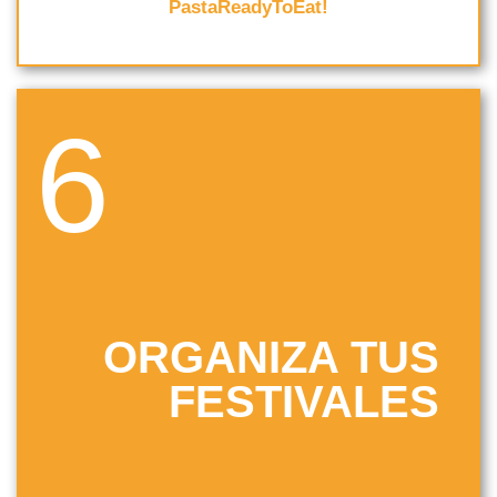
PastaReadyToEat!
6
ORGANIZA TUS
FESTIVALES