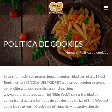
POLITICA DE COOKIES
Home
Politica de cookies
Esta información se proporciona de conformidad con el art. 13 del
Reglamento 679/2016 (UE) (“GDPR”) a quienes acceden y navegan
por el sitio web que se indica a continuación:
www.pastareadytoeat.com (el “Sitio Web”) con la finalidad de
comunicar al usuario los tipos de cookies que utiliza el Sitio Web así
como los relativos métodos de eliminación y desactivación del