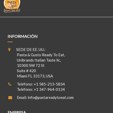
INFORMACIÓN
SEDE DE EE. UU.:
Pasta & Gusto Ready To Eat,
Unibrands Italian Taste llc,
10300 SW 72 St
Suite # 420
Miami FL 33173, USA
Teléfono:
+1 585-213-5834
Teléfono:
+1 347-964-0134
Email:
info@pastareadytoeat.com
EMPRESA