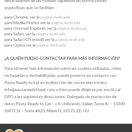
desactivación de las cookies siguiendo las instrucciones
específicas que se facilitan:
para Chrome, ver la
página dedicada
para Mozilla Firefox ver la
página dedicada
para Internet Explorer, ver la
página dedicada
para Safari, ver la
página dedicada
para Safari iOS (móvil) ver la
página dedicada
para Opera ver la
página dedicada
¿A QUIÉN PUEDO CONTACTAR PARA MÁS INFORMACIÓN?
Para obtener más información sobre las cookies utilizadas, cómo
rechazarlas o deshabilitarlas, puede ponerse en contacto con
Pasta Ready to Eat en la dirección de correo electrónico
info@pastareadytoeat.com, o bien puede dirigirse por escrito al
DPO a las siguientes direcciones: Delegado de protección de
datos Pasta Ready to Eat – c/o Unibrands Italian Taste llc – 10300
SW72 St – Suite #420, Miami FL 33173, EE. UU.